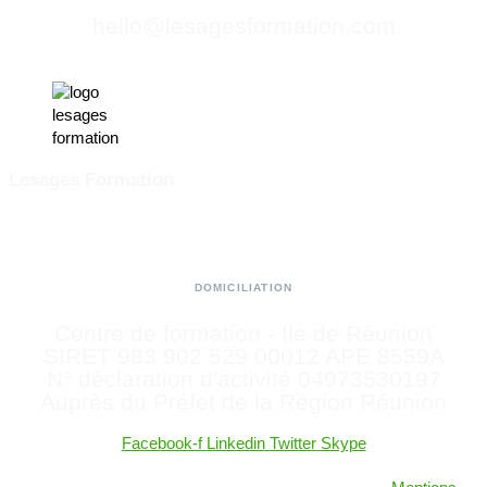
hello@lesagesformation.com
Lesages Formation
DOMICILIATION
Centre de formation - Ile de Réunion
SIRET 983 902 529 00012 APE 8559A
N° déclaration d'activité 04973530197
Auprès du Préfet de la Région Réunion
Facebook-f
Linkedin
Twitter
Skype